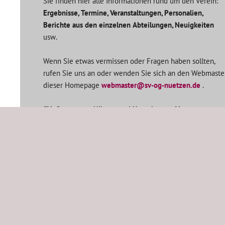
Sie finden hier alle Informationen rund um den Verein:
Ergebnisse, Termine, Veranstaltungen, Personalien,
Berichte aus den einzelnen Abteilungen, Neuigkeiten
usw.
Wenn Sie etwas vermissen oder Fragen haben sollten,
rufen Sie uns an oder wenden Sie sich an den Webmaste
dieser Homepage
webmaster@sv-og-nuetzen.de
.
SV -
Ortsgruppe Nützen und Umgebung e.V.
Rosenstraße 4
24568 Nützen
Tel:
04191 / 4364
E-Mail:
info@sv-og-nuetzen.de
Öffnungszeiten der Ortsgruppe:
Mittwochs ab 18:00 Uhr