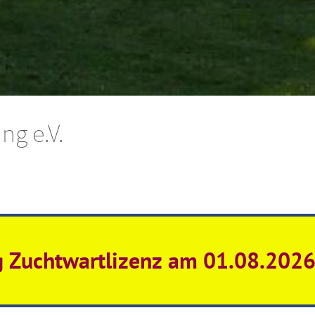
g e.V.
g Zuchtwartlizenz am 01.08.202