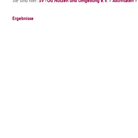
Sie sind hier:
SV - OG Nützen und Umgebung e.V.
»
Aktivitäten
Ergebnisse